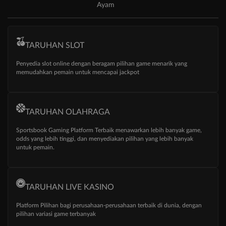
Ayam
TARUHAN SLOT
Penyedia slot online dengan beragam pilihan game menarik yang
memudahkan pemain untuk mencapai jackpot
TARUHAN OLAHRAGA
Sportsbook Gaming Platform Terbaik menawarkan lebih banyak game,
odds yang lebih tinggi, dan menyediakan pilihan yang lebih banyak
untuk pemain.
TARUHAN LIVE KASINO
Platform Pilihan bagi perusahaan-perusahaan terbaik di dunia, dengan
pilihan variasi game terbanyak