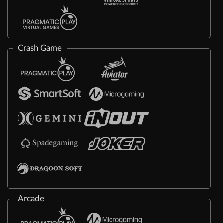
Crash Game
Arcade