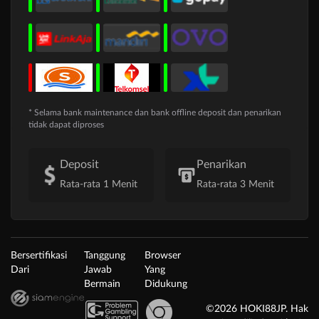
* Selama bank maintenance dan bank offline deposit dan penarikan
tidak dapat diproses
Deposit
Penarikan
Rata-rata 1 Menit
Rata-rata 3 Menit
Bersertifikasi
Tanggung
Browser
Dari
Jawab
Yang
Bermain
Didukung
©2026 HOKI88JP. Hak