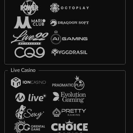
Live Casino