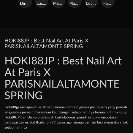
Dino Drop
Lucky Dog
Master Gems
Plushie Wins
Lucky Dice
Happy Nets
HOKI88JP : Best Nail Art At Paris X
PARISNAILALTAMONTE SPRING
HOKI88JP : Best Nail Art
At Paris X
PARISNAILALTAMONTE
SPRING
Hoki88jp merupakan salah satu sarana bermain games paling seru yang pernah
ada,semua pemain merasakan keuntungan setiap hari nya bermain di hoki88 jp.
Hoki88JP dan Demo Slot sudah berkolaborasi penuh untuk menciptakan
berbagai games slot thailand 777 gacor agar semua pemain bisa merasakan hoki
setiap hari nya