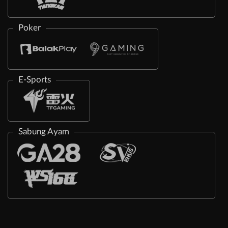
Poker
E-Sports
Sabung Ayam