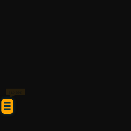
Tap Me!