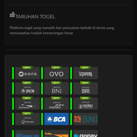
TARUHAN TOGEL
Platform togel yang menarik dari perusahan terbaik di dunia yang
menawarkan hadiah kemenangan besar