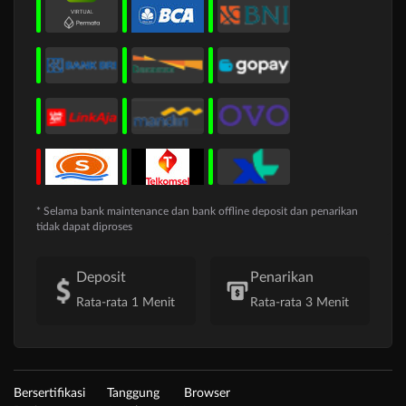
* Selama bank maintenance dan bank offline deposit dan penarikan
tidak dapat diproses
Deposit
Penarikan
Rata-rata 1 Menit
Rata-rata 3 Menit
Bersertifikasi
Tanggung
Browser