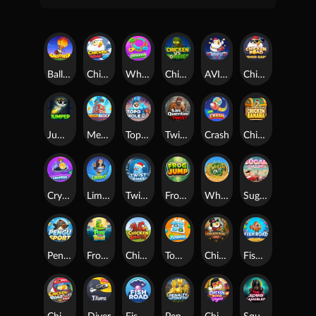
BalloniX
Chicken Road Ice
Wheel
Chicken vs Zombies
AVIA FLY 2
Chicken Road Bonus
Jumper
MegaBlock
Topo Mole
Twist San Quentin
Crash
Chicken Banana
Cryptos
Limbo
Twist X-mas
Frog Jump
Wheel Out
SugarDaddy
Pengu Sport
Frog Road
Chicken Shoot
Tower
Chicken Road Gold
Fish Road