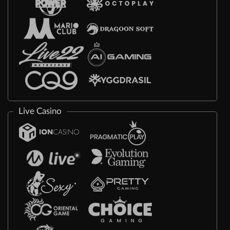
Live Casino