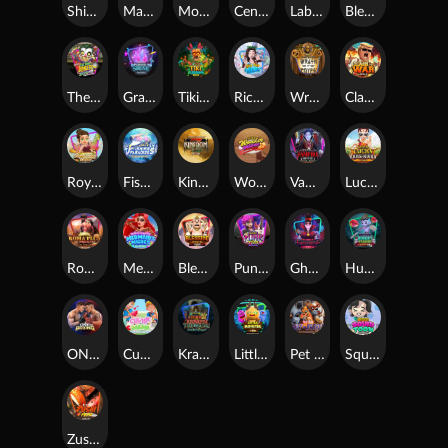
Shiba Mogul
Mafia Ways II : Metro Haven Heist
Moe Moe Cute
Centillion Gods
Lab 19 Mania
Blessing of the Tiger
The King Joker
Grand Shine
Tiki Paradise
Rich Rich Water
Wrath of Egypt
Clash of War
Royal Thai Dessert
Fishing's Paradise
Kingdom Z
Wonder Cuisine
Vampire Hunter
Lucky NangKwak
Roma Plus
Mermaid's Market
Blessing of the Ox
Punk Star
Ghost House
Hungry Krahung
ONE Boxing
Cupid's Garden
Kraken Treasure
Little Monster
Pet Ranger
Squid Toon
Zushi Prime