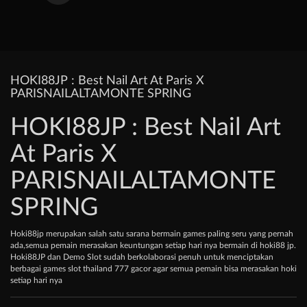
HOKI88JP : Best Nail Art At Paris X
PARISNAILALTAMONTE SPRING
HOKI88JP : Best Nail Art
At Paris X
PARISNAILALTAMONTE
SPRING
Hoki88jp merupakan salah satu sarana bermain games paling seru yang pernah
ada,semua pemain merasakan keuntungan setiap hari nya bermain di hoki88 jp.
Hoki88JP dan Demo Slot sudah berkolaborasi penuh untuk menciptakan
berbagai games slot thailand 777 gacor agar semua pemain bisa merasakan hoki
setiap hari nya