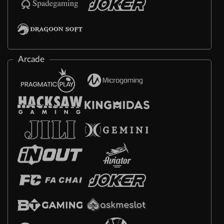
Arcade