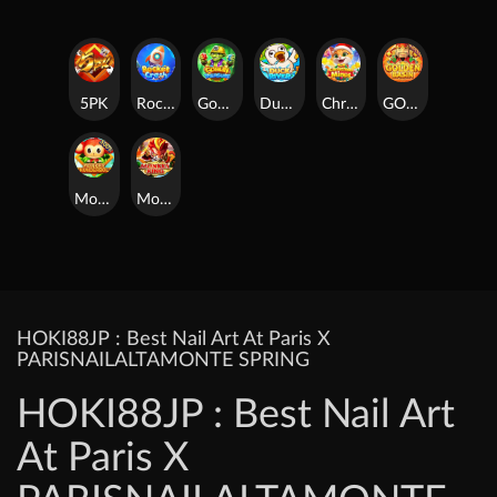
5PK
Rocket Crash
Goblin Treasure
Duck River
Christmas Mines
GOLDEN BASIN
Monkey Thunderbolt
Monkey King
HOKI88JP : Best Nail Art At Paris X
PARISNAILALTAMONTE SPRING
HOKI88JP : Best Nail Art
At Paris X