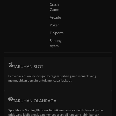
Crash
Game
Arcade
Poker
E-Sports
Sabung
Ayam
TARUHAN SLOT
Penyedia slot online dengan beragam pilihan game menarik yang
memudahkan pemain untuk mencapai jackpot
TARUHAN OLAHRAGA
Sportsbook Gaming Platform Terbaik menawarkan lebih banyak game,
odds yang lebih tinggi, dan menyediakan pilihan yang lebih banyak