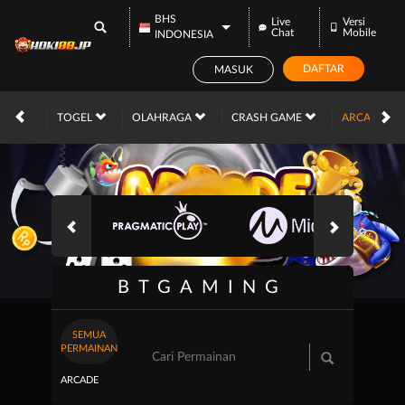
BHS
Live
Versi
Chat
Mobile
INDONESIA
DAFTAR
MASUK
ACE
TOGEL
OLAHRAGA
CRASH GAME
ARCADE
BTGAMING
SEMUA
PERMAINAN
ARCADE