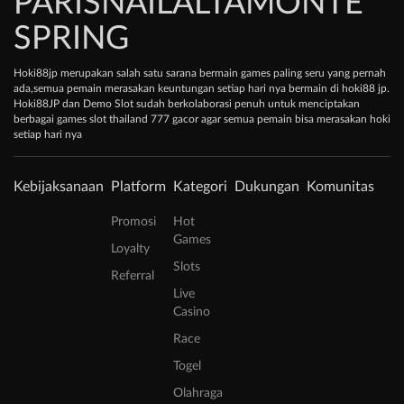
PARISNAILALTAMONTE
SPRING
Hoki88jp merupakan salah satu sarana bermain games paling seru yang pernah
ada,semua pemain merasakan keuntungan setiap hari nya bermain di hoki88 jp.
Hoki88JP dan Demo Slot sudah berkolaborasi penuh untuk menciptakan
berbagai games slot thailand 777 gacor agar semua pemain bisa merasakan hoki
setiap hari nya
Kebijaksanaan
Platform
Kategori
Dukungan
Komunitas
Promosi
Hot
Games
Loyalty
Slots
Referral
Live
Casino
Race
Togel
Olahraga