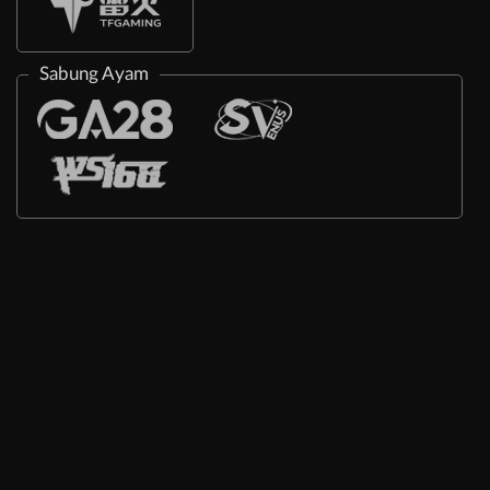
Sabung Ayam