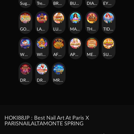
Sugar Candy Bonanza
Treasures of Olympus 1000
BREAK THE BANK
BUNNY VIP NIGHT
DIAMOND KING
EYES OF RA
GOLDEN FORTUNE HORSE
LADY OF RA
LUCKY TIGER
MAGIC PEARLS
THE BIG THE FAT THE UGLY
TIDES OF FORTUNE
WHITE ELEPHANT
WILD MINER
AFRICAN BUFFALO 5000
APHRODITE’S BLESSING
MEGA FORTUNE OX
SUSHI RUSH
DRACULA’S CASTLE BANQUET
DRAGON FORTUNE
MR DIAMOND DELUXE
HOKI88JP : Best Nail Art At Paris X
PARISNAILALTAMONTE SPRING