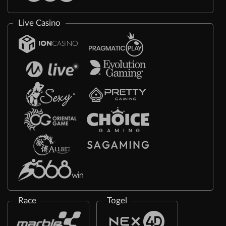
Live Casino
Race
Togel