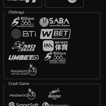
Olahraga
Crash Game