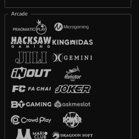
Arcade