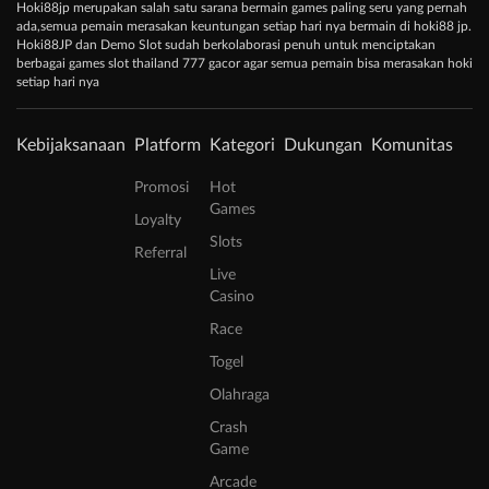
Hoki88jp merupakan salah satu sarana bermain games paling seru yang pernah
ada,semua pemain merasakan keuntungan setiap hari nya bermain di hoki88 jp.
Hoki88JP dan Demo Slot sudah berkolaborasi penuh untuk menciptakan
berbagai games slot thailand 777 gacor agar semua pemain bisa merasakan hoki
setiap hari nya
Kebijaksanaan
Platform
Kategori
Dukungan
Komunitas
Promosi
Hot
Games
Loyalty
Slots
Referral
Live
Casino
Race
Togel
Olahraga
Crash
Game
Arcade