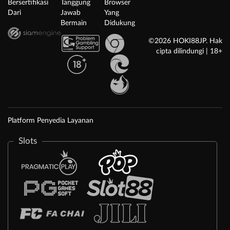
Bersertifikasi
Tanggung
Browser
Dari
Jawab
Yang
Bermain
Didukung
©2026 HOKI88JP. Hak
cipta dilindungi | 18+
Platform Penyedia Layanan
Slots