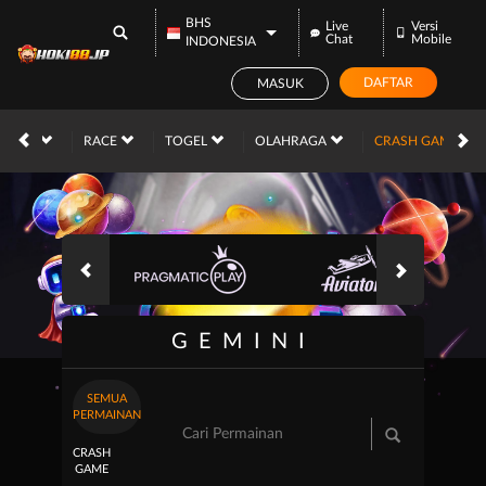
BHS
Live
Versi
Chat
Mobile
INDONESIA
DAFTAR
MASUK
CASINO
RACE
TOGEL
OLAHRAGA
CRASH GAME
GEMINI
SEMUA
PERMAINAN
CRASH
GAME