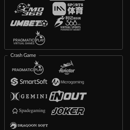
Crash Game