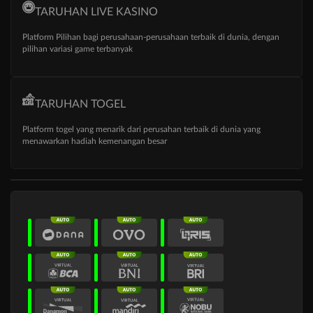
TARUHAN LIVE KASINO
Platform Pilihan bagi perusahaan-perusahaan terbaik di dunia, dengan
pilihan variasi game terbanyak
TARUHAN TOGEL
Platform togel yang menarik dari perusahan terbaik di dunia yang
menawarkan hadiah kemenangan besar