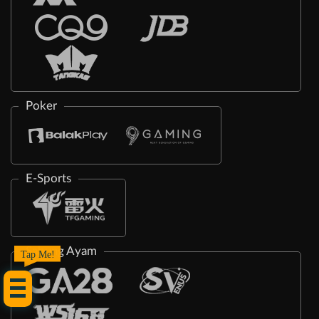
Poker
E-Sports
Sabung Ayam
Tap Me!