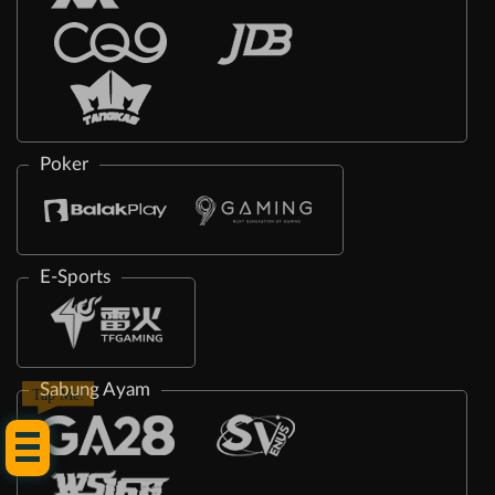
Poker
E-Sports
Sabung Ayam
Tap Me!