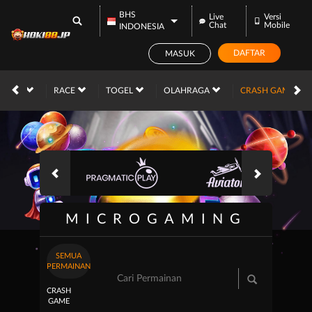
BHS
Live
Versi
Chat
Mobile
INDONESIA
DAFTAR
MASUK
CASINO
RACE
TOGEL
OLAHRAGA
CRASH GAME
MICROGAMING
SEMUA
PERMAINAN
CRASH
GAME