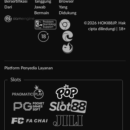
Bersertifikasi
Tanggung
Browser
Dari
Jawab
Yang
Bermain
Didukung
©2026 HOKI88JP. Hak
cipta dilindungi | 18+
Platform Penyedia Layanan
Slots