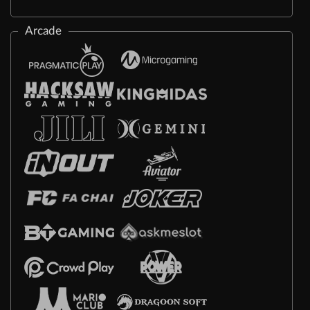
Arcade