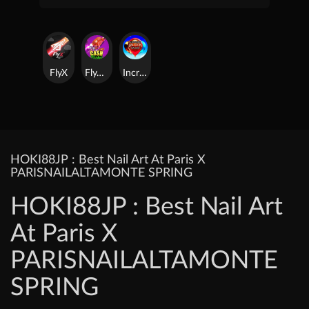
FlyX
FlyX Cash Turbo
Incredible Balloon Machine
HOKI88JP : Best Nail Art At Paris X
PARISNAILALTAMONTE SPRING
HOKI88JP : Best Nail Art
At Paris X
PARISNAILALTAMONTE
SPRING