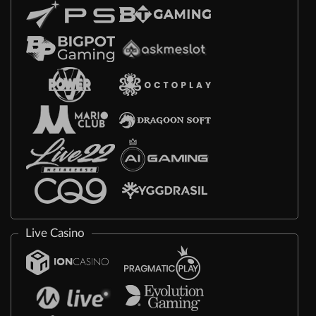
Live Casino